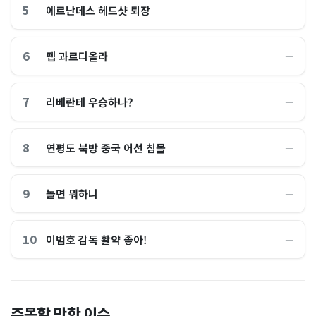
5
에르난데스 헤드샷 퇴장
―
6
펩 과르디올라
―
7
리베란테 우승하나?
―
8
연평도 북방 중국 어선 침몰
―
9
놀면 뭐하니
―
10
이범호 감독 활약 좋아!
―
홈플러스, 2000억원으로 '시
“제헌절이 코스피 살렸다”…
주목할 만한 이슈