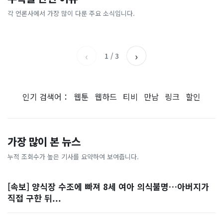
[날씨] 오늘 밤 또 내린다...내
파크골프 시장, 일제 독점 깨
간'을 샀다
국내증시 휴장에 개미들 안도,
륙 중심 최대 150mm
졌다...국산 53개 중소기업이
왜?
각 언론사에서 가장 많이 다룬 주요 소식입니다.
비즈워치
매일경제
시장 절반 차지
YTN
조선일보
‹
›
1
/
3
인기 검색어：
웹툰
웹하드
티비
만남
링크
할인
가장 많이 본 뉴스
누적 조회수가 높은 기사를 요약하여 보여줍니다.
[속보] 양식장 수조에 빠져 8세 여아 의식불명…아버지가
직접 구한 뒤...