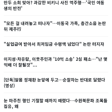
만두 소희 맞아? 과감한 비키니 사진 역주행…'국민 여동
생의 반전'
"모든 걸 내려놓고 떠나자"…이동국 가족, 층간소음 논란
뒤 제주行
"실업급여 받아서 최저임금 수령액 넘었다" 논란 터지자
이지성·차유람, 이웃주민과 '10억 소송' 2심 패소…"난 몇
억배 더 잘될것"...
[단독]알몸 정재환 눈앞에 두고…순찰차는 반대로 달렸다
(영상)
눈 마주친 행인 기절할 때까지 때렸다…수원북문파 조폭들
집유, 왜