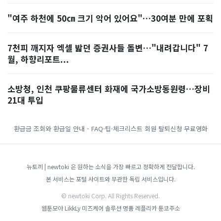
"여주 하천에 50㎝ 크기 악어 있어요"…30여분 만에 포획
7천피 깨지자 엑셀 밟던 증권사들 돌변…"내려갑니다" 7
월, 하향리포트...
소방청, 인천 쿠팡물류센터 화재에 국가소방동원령…장비
21대 투입
환급금 조회와 환급일 안내 - FAQ·팁·체크리스트
회원 탈퇴신청
무료영화
뉴토끼 | newtoki 은 원하는 소식을 가장 빠르고 정확하게 전달합니다.
본 서비스는 포털 사이트와 무관한 독립 서비스입니다.
© newtoki Corp. All Rights Reserved.
웹툰모아
LikkLy
미즈케어 솔루션
명품 레플리카
툰코주소