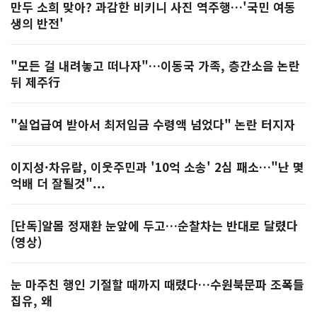
만두 소희 맞아? 과감한 비키니 사진 역주행…'국민 여동
생의 반전'
"모든 걸 내려놓고 떠나자"…이동국 가족, 층간소음 논란
뒤 제주行
"실업급여 받아서 최저임금 수령액 넘었다" 논란 터지자
이지성·차유람, 이웃주민과 '10억 소송' 2심 패소…"난 몇
억배 더 잘될것"...
[단독]알몸 정재환 눈앞에 두고…순찰차는 반대로 달렸다
(영상)
눈 마주친 행인 기절할 때까지 때렸다…수원북문파 조폭들
집유, 왜