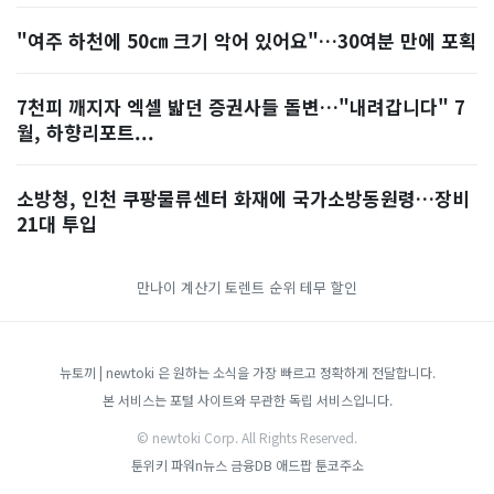
"여주 하천에 50㎝ 크기 악어 있어요"…30여분 만에 포획
7천피 깨지자 엑셀 밟던 증권사들 돌변…"내려갑니다" 7
월, 하향리포트...
소방청, 인천 쿠팡물류센터 화재에 국가소방동원령…장비
21대 투입
만나이 계산기
토렌트 순위
테무 할인
뉴토끼 | newtoki 은 원하는 소식을 가장 빠르고 정확하게 전달합니다.
본 서비스는 포털 사이트와 무관한 독립 서비스입니다.
© newtoki Corp. All Rights Reserved.
툰위키
파워n뉴스
금융DB
애드팝
툰코주소