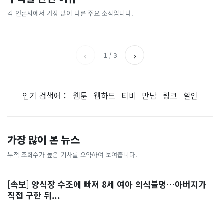
[날씨] 오늘 밤 또 내린다...내
파크골프 시장, 일제 독점 깨
간'을 샀다
국내증시 휴장에 개미들 안도,
륙 중심 최대 150mm
졌다...국산 53개 중소기업이
왜?
각 언론사에서 가장 많이 다룬 주요 소식입니다.
비즈워치
매일경제
시장 절반 차지
YTN
조선일보
‹
›
1
/
3
인기 검색어：
웹툰
웹하드
티비
만남
링크
할인
가장 많이 본 뉴스
누적 조회수가 높은 기사를 요약하여 보여줍니다.
[속보] 양식장 수조에 빠져 8세 여아 의식불명…아버지가
직접 구한 뒤...