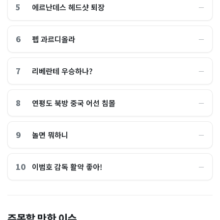
5
에르난데스 헤드샷 퇴장
―
6
펩 과르디올라
―
7
리베란테 우승하나?
―
8
연평도 북방 중국 어선 침몰
―
9
놀면 뭐하니
―
10
이범호 감독 활약 좋아!
―
홈플러스, 2000억원으로 '시
“제헌절이 코스피 살렸다”…
주목할 만한 이슈