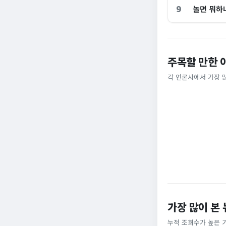
9
놀면 뭐하
주목할 만한 
홈플러스, 2000
[날씨] 오늘 밤 또
각 언론사에서 가장 
비즈워치
YTN
가장 많이 본
누적 조회수가 높은 