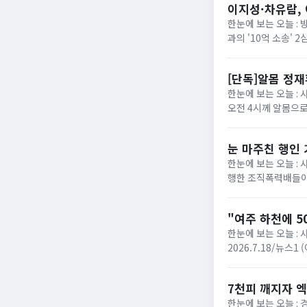
이지성·차유람, 
한눈에 보는 오늘 :
과의 '10억 소송'
에 따르면 서울고법 민
[단독]알몸 정
한눈에 보는 오늘 : 
오전 4시께 알몸으로
로 방향을 튼 장면이 
눈 마주친 행인
한눈에 보는 오늘 :
행한 조직폭력배들이
성열)는 폭력행위 등 
"여주 하천에 5
한눈에 보는 오늘 : 
2026.7.18/뉴스
다는 신고가 접수됐다. 
7천피 깨지자 엑
한눈에 보는 오늘 :