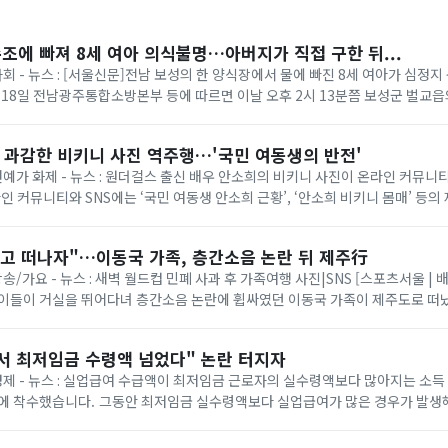
수조에 빠져 8세 여아 의식불명…아버지가 직접 구한 뒤...
사회 - 뉴스 : [서울신문]전남 보성의 한 양식장에서 물에 빠진 8세 여아가 심정
 18일 전남광주통합소방본부 등에 따르면 이날 오후 2시 13분쯤 보성군 벌교
 같은데 보이지 않는다”는 ...
? 과감한 비키니 사진 역주행…'국민 여동생의 반전'
 연예가 화제 - 뉴스 : 원더걸스 출신 배우 안소희의 비키니 사진이 온라인 커뮤
라인 커뮤니티와 SNS에는 ‘국민 여동생 안소희 근황’, ‘안소희 비키니 몸매’ 등의
당 사진은 안소희가 지난 2...
놓고 떠나자"…이동국 가족, 층간소음 논란 뒤 제주行
방송/가요 - 뉴스 : 새벽 월드컵 민폐 사과 후 가족여행 사진|SNS [스포츠서울 | 
아이들이 거실을 뛰어다녀 층간소음 논란에 휩싸였던 이동국 가족이 제주도로 떠났
일 만에 “세상이 버겁게 ...
서 최저임금 수령액 넘었다" 논란 터지자
 경제 - 뉴스 : 실업급여 수급액이 최저임금 근로자의 실수령액보다 많아지는 소득
액보다 실업급여가 많은 경우가 발생해 "실업급여가 근로
 지적이 제기된 만...