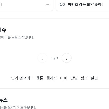
10
니
이범호 감독 활약 좋아!
―
“제헌절이 코스피 살렸다”…국내증
이슈
파크골프 시장, 일제 독점 깨졌다..
억원으로 '시간'을 샀다
안도, 왜?
 내린다...내륙 중심 최대 150mm
업이 시장 절반 차지
많이 다룬 주요 소식입니다.
매일경제
조선일보
‹
›
1
/
3
인기 검색어：
웹툰
웹하드
티비
만남
링크
할인
 뉴스
기사를 요약하여 보여줍니다.