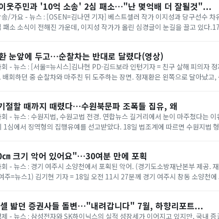
이웃주민과 '10억 소송' 2심 패소…"난 몇억배 더 잘될것"...
 방송/가요 - 뉴스 : [OSEN=김나연 기자] 베스트셀러 작가 이지성과 당구선수 
 2심 패소 소식이 전해진 가운데, 이지성 작가가 올린 심경글이 눈길을 끌고 있다.
사 8-3부(부장 임종효)...
재환 눈앞에 두고…순찰차는 반대로 달렸다(영상)
사회 - 뉴스 : [서울=뉴시스]김나현 PD·김드보라 인턴기자 = 친구 살해 피의자 정
 배회하던 중 순찰차와 마주친 뒤 도주하는 장면. 정재환은 왼쪽으로 달아났고
잡혔다. (제공=피해자...
 기절할 때까지 때렸다…수원북문파 조폭들 집유, 왜
 사회 - 뉴스 : 수원지법, 수원고법 전경. 연합뉴스 길거리에서 눈이 마주쳤다는 
 1심에서 징역형의 집행유예를 선고받았다. 18일 법조계에 따르면 수원지법 형
처벌에 관한 법률 위반(단체 등의...
0㎝ 크기 악어 있어요"…30여분 만에 포획
사회 - 뉴스 : 경기 여주시 소양천에서 포획된 악어. (경기도소방재난본부 제공. 재
1 (여주=뉴스1) 김기현 기자 = 18일 오전 11시 27분께 경기 여주시 창동 소양천에
소방 ...
셀 밟던 증권사들 돌변…"내려갑니다" 7월, 하향리포트...
 경제 - 뉴스 : 삼성전자와 SK하이닉스의 실적 성장세가 이어지고 있지만, 국내