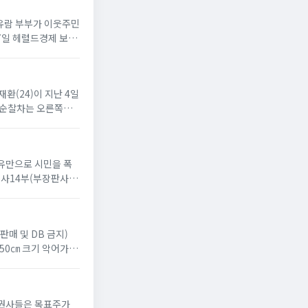
차유람 부부가 이웃주민
17일 헤럴드경제 보도
재환(24)이 지난 4일
, 순찰차는 오른쪽으
이유만으로 시민을 폭
사14부(부장판사 윤
판매 및 DB 금지)
 50㎝ 크기 악어가 있
 증권사들은 목표주가