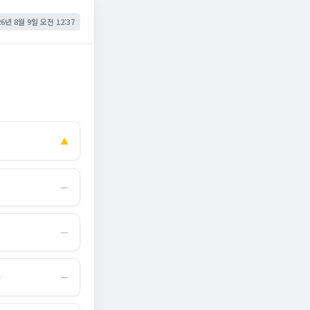
26년 8월 9일 오전 12:37
▲
―
―
몰
―