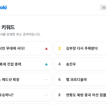
oki
20
 키워드
사를 반영한 최신 검색어입니다.
2
김부장 다시 주목받다
서빈 무대에 서다!
▲
4
 화재 진압 총력
송진우
▲
6
 헤드샷 퇴장
펩 과르디올라
―
8
우승하나?
연평도 북방 중국 어선 침
―