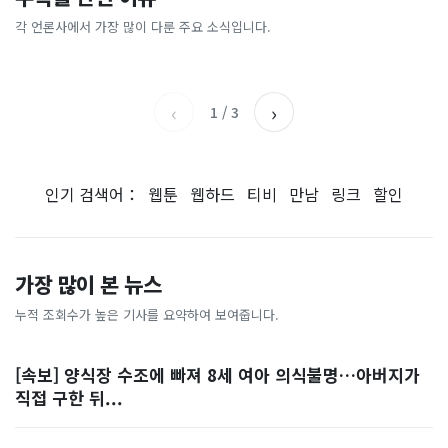
[날씨] 오늘 밤 또 내린다...내
파크골프 시장, 일제 독점 깨
간'을 샀다
국내증시 휴장에 개미들 안도,
륙 중심 최대 150mm
졌다...국산 53개 중소기업이
왜?
각 언론사에서 가장 많이 다룬 주요 소식입니다.
비즈워치
매일경제
시장 절반 차지
YTN
조선일보
‹
›
1
/
3
인기 검색어：
웹툰
웹하드
티비
만남
링크
할인
가장 많이 본 뉴스
누적 조회수가 높은 기사를 요약하여 보여줍니다.
[속보] 양식장 수조에 빠져 8세 여아 의식불명…아버지가
직접 구한 뒤...