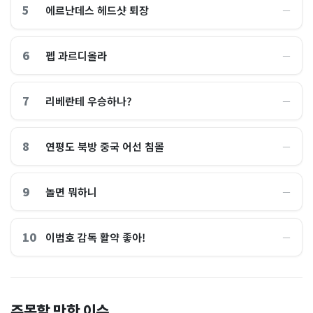
5
에르난데스 헤드샷 퇴장
―
6
펩 과르디올라
―
7
리베란테 우승하나?
―
8
연평도 북방 중국 어선 침몰
―
9
놀면 뭐하니
―
10
이범호 감독 활약 좋아!
―
홈플러스, 2000억원으로 '시
“제헌절이 코스피 살렸다”…
주목할 만한 이슈