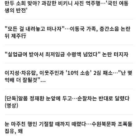
만두 소희 맞아? 과감한 비키니 사진 역주행…'국민 여동
생의 반전'
"모든 걸 내려놓고 떠나자"…이동국 가족, 층간소음 논란
뒤 제주行
"실업급여 받아서 최저임금 수령액 넘었다" 논란 터지자
이지성·차유람, 이웃주민과 '10억 소송' 2심 패소…"난 몇
억배 더 잘될것"...
[단독]알몸 정재환 눈앞에 두고…순찰차는 반대로 달렸다
(영상)
눈 마주친 행인 기절할 때까지 때렸다…수원북문파 조폭들
집유, 왜