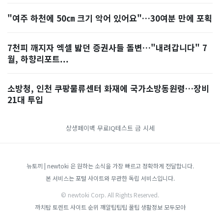
"여주 하천에 50㎝ 크기 악어 있어요"…30여분 만에 포획
7천피 깨지자 엑셀 밟던 증권사들 돌변…"내려갑니다" 7
월, 하향리포트...
소방청, 인천 쿠팡물류센터 화재에 국가소방동원령…장비
21대 투입
상생페이백
무료IQ테스트
금 시세
뉴토끼 | newtoki 은 원하는 소식을 가장 빠르고 정확하게 전달합니다.
본 서비스는 포털 사이트와 무관한 독립 서비스입니다.
© newtoki Corp. All Rights Reserved.
까치탑
토렌트 사이트 순위
깨알팁팁팁
꿀팁
생활정보 모두모아