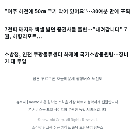
"여주 하천에 50㎝ 크기 악어 있어요"…30여분 만에 포획
7천피 깨지자 엑셀 밟던 증권사들 돌변…"내려갑니다" 7
월, 하향리포트...
소방청, 인천 쿠팡물류센터 화재에 국가소방동원령…장비
21대 투입
탑툰 무료쿠폰
오늘의운세
공항버스 노선도
뉴토끼 | newtoki 은 원하는 소식을 가장 빠르고 정확하게 전달합니다.
본 서비스는 포털 사이트와 무관한 독립 서비스입니다.
© newtoki Corp. All Rights Reserved.
소개왕
링크북
신규 웹하드 순위
트립닷컴
팁뉴스