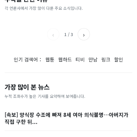
[날씨] 오늘 밤 또 내린다...내
파크골프 시장, 일제 독점 깨
간'을 샀다
국내증시 휴장에 개미들 안도,
륙 중심 최대 150mm
졌다...국산 53개 중소기업이
왜?
각 언론사에서 가장 많이 다룬 주요 소식입니다.
비즈워치
매일경제
시장 절반 차지
YTN
조선일보
‹
›
1
/
3
인기 검색어：
웹툰
웹하드
티비
만남
링크
할인
가장 많이 본 뉴스
누적 조회수가 높은 기사를 요약하여 보여줍니다.
[속보] 양식장 수조에 빠져 8세 여아 의식불명…아버지가
직접 구한 뒤...