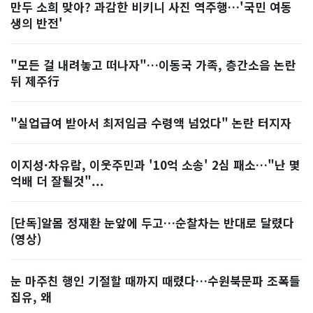
만두 소희 맞아? 과감한 비키니 사진 역주행…'국민 여동
생의 반전'
"모든 걸 내려놓고 떠나자"…이동국 가족, 층간소음 논란
뒤 제주行
"실업급여 받아서 최저임금 수령액 넘었다" 논란 터지자
이지성·차유람, 이웃주민과 '10억 소송' 2심 패소…"난 몇
억배 더 잘될것"...
[단독]알몸 정재환 눈앞에 두고…순찰차는 반대로 달렸다
(영상)
눈 마주친 행인 기절할 때까지 때렸다…수원북문파 조폭들
집유, 왜