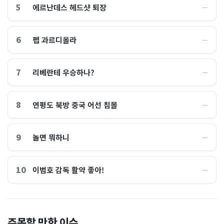
5
에르난데스 헤드샷 퇴장
―
6
펩 과르디올라
―
7
리베란테 우승하나?
―
8
연평도 북방 중국 어선 침몰
―
9
놀면 뭐하니
―
10
이범호 감독 활약 좋아!
―
홈플러스, 2000억원으로 '시
“제헌절이 코스피 살렸다”…
주목할 만한 이슈