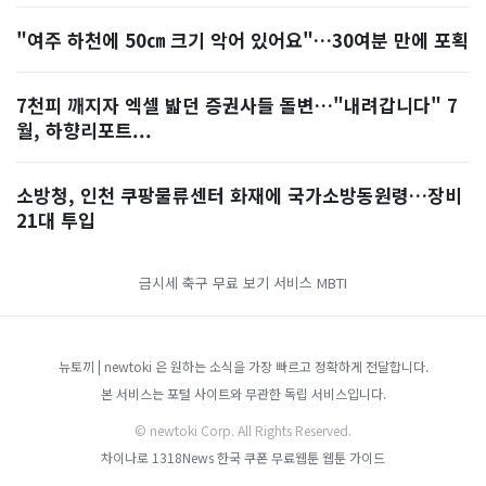
"여주 하천에 50㎝ 크기 악어 있어요"…30여분 만에 포획
7천피 깨지자 엑셀 밟던 증권사들 돌변…"내려갑니다" 7
월, 하향리포트...
소방청, 인천 쿠팡물류센터 화재에 국가소방동원령…장비
21대 투입
금시세
축구 무료 보기 서비스
MBTI
뉴토끼 | newtoki 은 원하는 소식을 가장 빠르고 정확하게 전달합니다.
본 서비스는 포털 사이트와 무관한 독립 서비스입니다.
© newtoki Corp. All Rights Reserved.
차이나로
1318News
한국 쿠폰
무료웹툰
웹툰 가이드