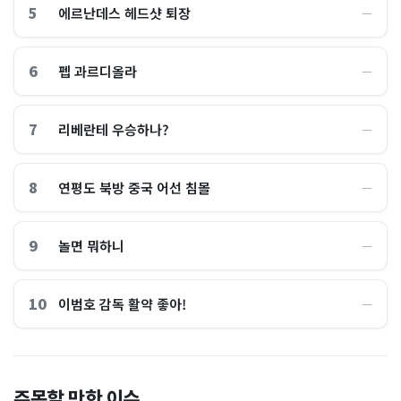
5
에르난데스 헤드샷 퇴장
―
6
펩 과르디올라
―
7
리베란테 우승하나?
―
8
연평도 북방 중국 어선 침몰
―
9
놀면 뭐하니
―
10
이범호 감독 활약 좋아!
―
홈플러스, 2000억원으로 '시
“제헌절이 코스피 살렸다”…
주목할 만한 이슈