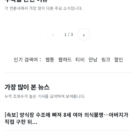
[날씨] 오늘 밤 또 내린다...내
파크골프 시장, 일제 독점 깨
간'을 샀다
국내증시 휴장에 개미들 안도,
륙 중심 최대 150mm
졌다...국산 53개 중소기업이
왜?
각 언론사에서 가장 많이 다룬 주요 소식입니다.
비즈워치
매일경제
시장 절반 차지
YTN
조선일보
‹
›
1
/
3
인기 검색어：
웹툰
웹하드
티비
만남
링크
할인
가장 많이 본 뉴스
누적 조회수가 높은 기사를 요약하여 보여줍니다.
[속보] 양식장 수조에 빠져 8세 여아 의식불명…아버지가
직접 구한 뒤...