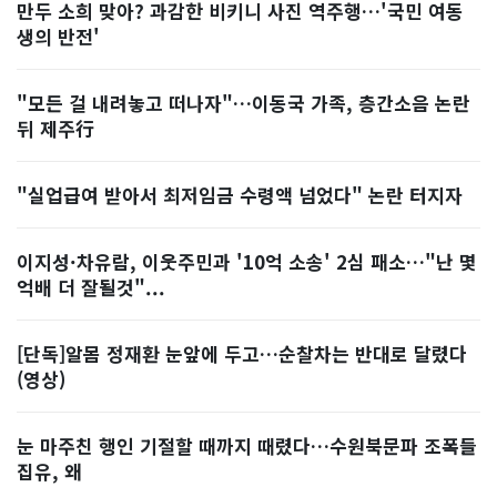
만두 소희 맞아? 과감한 비키니 사진 역주행…'국민 여동
생의 반전'
"모든 걸 내려놓고 떠나자"…이동국 가족, 층간소음 논란
뒤 제주行
"실업급여 받아서 최저임금 수령액 넘었다" 논란 터지자
이지성·차유람, 이웃주민과 '10억 소송' 2심 패소…"난 몇
억배 더 잘될것"...
[단독]알몸 정재환 눈앞에 두고…순찰차는 반대로 달렸다
(영상)
눈 마주친 행인 기절할 때까지 때렸다…수원북문파 조폭들
집유, 왜