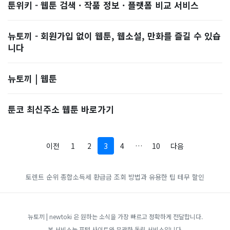
툰위키 - 웹툰 검색 · 작품 정보 · 플랫폼 비교 서비스
뉴토끼 - 회원가입 없이 웹툰, 웹소설, 만화를 즐길 수 있습
니다
뉴토끼 | 웹툰
툰코 최신주소 웹툰 바로가기
이전
1
2
3
4
…
10
다음
토렌트 순위
종합소득세 환급금 조회 방법과 유용한 팁
테무 할인
뉴토끼 | newtoki 은 원하는 소식을 가장 빠르고 정확하게 전달합니다.
본 서비스는 포털 사이트와 무관한 독립 서비스입니다.