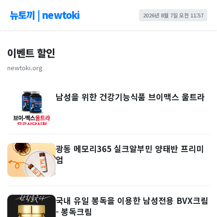
뉴토끼 | newtoki
2026년 8월 7일 오전 11:57
이벤트 할인
newtoki.org
남성을 위한 건강기능식품 브이맥스 울트라
광동 메모리365 실크알부민 양태반 프리미
엄
국내 유일 봉독을 이용한 남성전용 BVX크림
- 봉독크림