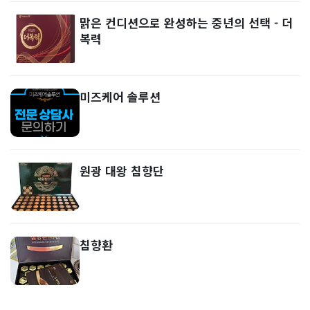
맑은 컨디션으로 완성하는 중년의 선택 - 더
복력
미즈케어 솔루션
원광 대왕 침향단
침향환