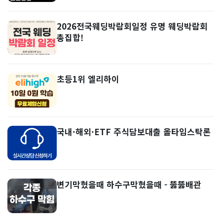
2026전국웨딩박람회일정 유명 웨딩박람회
총집합!
초등1위 엘리하이
국내·해외·ETF 주식담보대출 올타임스탁론
변기막혔을때 하수구막혔을때 - 뚫뚫배관