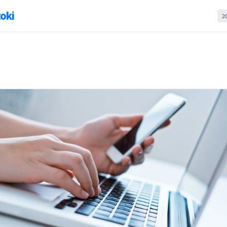
oki
2